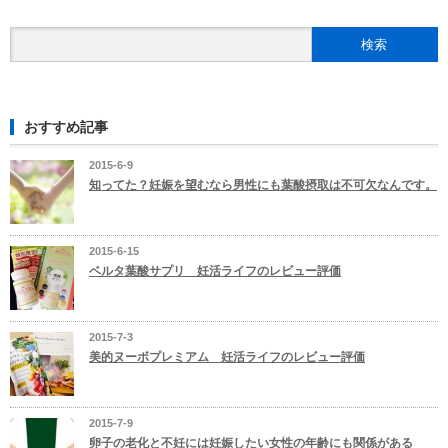
おすすめ記事
2015-6-9
知ってた？妊娠を望むなら男性にも葉酸摂取は不可欠なんです。
2015-6-15
ベルタ葉酸サプリ 妊活ライフのレビュー評価
2015-7-3
美的ヌーボプレミアム 妊活ライフのレビュー評価
2015-7-9
卵子の老化と不妊には妊娠したい女性の年齢にも関係がある