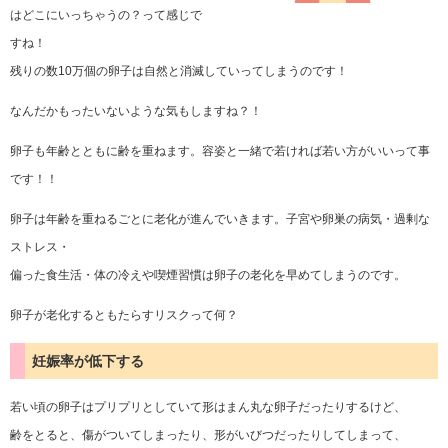
はどこにいっちゃうの？って感じで
すね！
残りの数10万個の卵子は自然と消滅していってしまうのです！
なんだかもったいないような気もしますね？！
卵子も年齢とともに齢を重ねます。容姿と一緒で若ければ若い方がいいって事
です！！
卵子は年齢を重ねるごとに老化が進んでいきます。子宮や卵巣の病気・過剰な
ストレス・
偏った食生活・体の冷えや喫煙習慣は卵子の老化を早めてしまうのです。
卵子が老化するともたらすリスクって何？
妊娠率が低下する
若い頃の卵子はプリプリとしていて形はまん丸な卵子だったりするけど、
齢をとると、傷がついてしまったり、形がいびつだったりしてしまって、