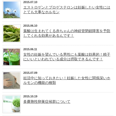
2015.07.10
エストロゲンとプロゲステロンは妊娠したい女性には
とても大事なホルモン
2015.06.10
葉酸は生まれてくる赤ちゃんの神経管閉鎖障害を予防
してくれる効果があるんです！
2015.06.11
女性の妊娠を望んでいる男性にも葉酸は効果的！精子
にいいといわれている成分は摂取できるんです！
2015.07.09
妊活中に知っておきたい！妊娠した女性に関係深いホ
ルモンの機能の種類
2015.10.19
多嚢胞性卵巣症候群について